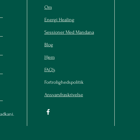
Om
Energi Healing
Sessioner Med Mandana
Blog
Hjem
FAQ's
Fortrolighedspolitik
Ansvarsfraskrivelse
adkani.